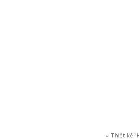
G
Xây d
⭐ Thiết kế "