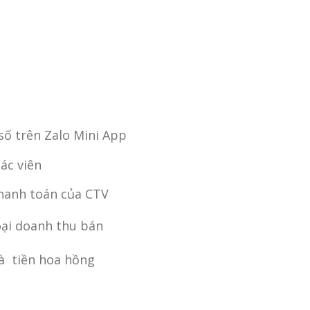
KHÁCH HÀNG"
VIÊN"
ố trên Zalo Mini App
ác viên
hanh toán của CTV
oại doanh thu bán
và tiền hoa hồng