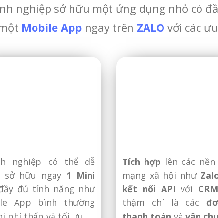
nh nghiệp sở hữu một ứng dụng nhỏ có đầ
 một
Mobile App
ngay trên
ZALO
với các ư
h nghiệp có thể dễ
Tích hợp
lên các nền
g sở hữu ngay
1 Mini
mạng xã hội như
Zal
ầy đủ tính năng như
kết nối API
với
CRM
le App bình thường
thậm chí là các
đơ
hi phí thấp và tối ưu.
thanh toán
và
vận ch