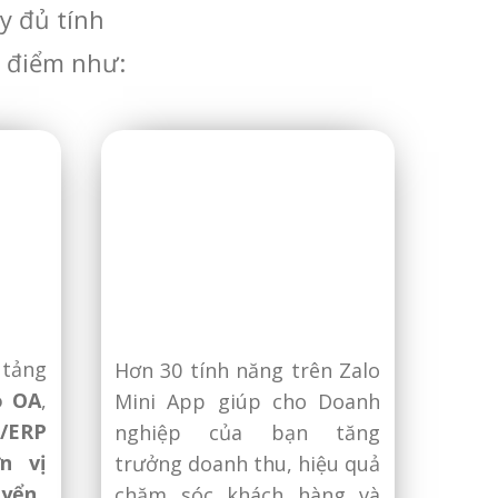
y đủ tính
u điểm như:
 tảng
Hơn 30 tính năng trên Zalo
o OA
,
Mini App giúp cho Doanh
/ERP
nghiệp của bạn tăng
n vị
trưởng doanh thu, hiệu quả
uyển
chăm sóc khách hàng và