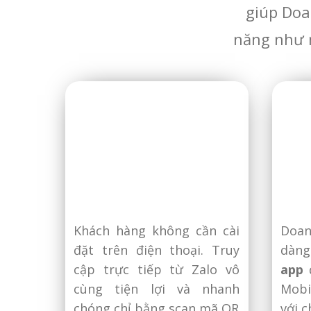
giúp Doa
năng như
Khách hàng không cần cài
Doan
đặt trên điện thoại. Truy
dàn
cập trực tiếp từ Zalo vô
app
đ
cùng tiện lợi và nhanh
Mobi
chóng chỉ bằng scan mã QR
với c