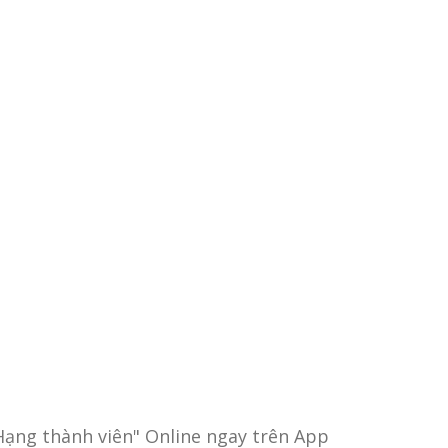
iải pháp "Hạng Thành Viên"
ựng tệp khách hàng trung thành
Hạng thành viên" Online ngay trên App