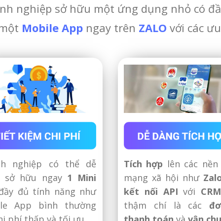
nh nghiệp sở hữu một ứng dụng nhỏ có đầ
 một
Mobile App
ngay trên
ZALO
với các ư
h nghiệp có thể dễ
Tích hợp
lên các nền
g sở hữu ngay
1 Mini
mạng xã hội như
Zal
ầy đủ tính năng như
kết nối API
với
CRM
le App bình thường
thậm chí là các
đơ
hi phí thấp và tối ưu.
thanh toán
và
vận ch