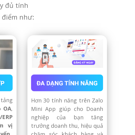
y đủ tính
u điểm như:
 tảng
Hơn 30 tính năng trên Zalo
o OA
,
Mini App giúp cho Doanh
/ERP
nghiệp của bạn tăng
n vị
trưởng doanh thu, hiệu quả
uyển
chăm sóc khách hàng và