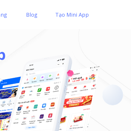
àng
Blog
Tạo Mini App
p