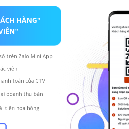
KHÁCH HÀNG"
VIÊN"
ố trên Zalo Mini App
ác viên
hanh toán của CTV
oại doanh thu bán
và tiền hoa hồng