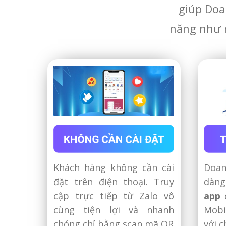
giúp Doa
năng như
Khách hàng không cần cài
Doan
đặt trên điện thoại. Truy
dàn
cập trực tiếp từ Zalo vô
app
đ
cùng tiện lợi và nhanh
Mobi
chóng chỉ bằng scan mã QR
với c